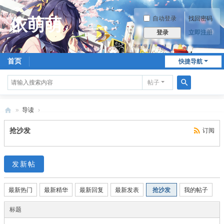
自动登录
找回密码
立即注册
登录
首页
快捷导航
帖子
搜
索
»
导读
›
依
抢沙发
订阅
萌
萌
发新帖
最新热门
最新精华
最新回复
最新发表
抢沙发
我的帖子
标题